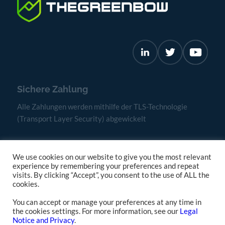
Sichere Zahlung
Alle Zahlungen werden mithilfe der TLS-Technologie
(Transport Layer Security) abgewickelt
We use cookies on our website to give you the most relevant
experience by remembering your preferences and repeat
visits. By clicking “Accept”, you consent to the use of ALL the
cookies.
You can accept or manage your preferences at any time in
the cookies settings. For more information, see our
Legal
Allgemeine
Notice and Privacy
.