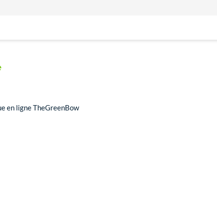
e
que en ligne TheGreenBow